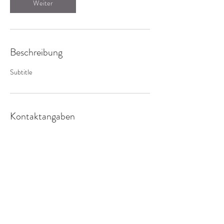
Weiter
Beschreibung
Subtitle
Kontaktangaben
Speckbacherstraße 27, Innsbruck, Austria
+43 676 9068116
office@psychologie-innsbruck.at