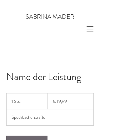
SABRINA MADER
Name der Leistung
19,99
Euro
1 Std.
1
€ 19,99
S
t
Speckbacherstraße
d